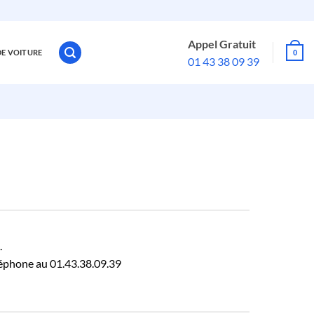
Appel Gratuit
DE VOITURE
0
01 43 38 09 39
.
léphone au 01.43.38.09.39