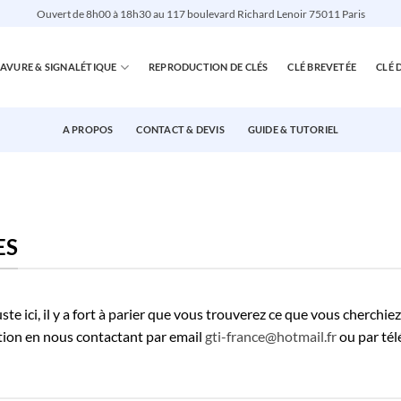
Ouvert de 8h00 à 18h30 au 117 boulevard Richard Lenoir 75011 Paris
AVURE & SIGNALÉTIQUE
REPRODUCTION DE CLÉS
CLÉ BREVETÉE
CLÉ 
A PROPOS
CONTACT & DEVIS
GUIDE & TUTORIEL
ES
te ici, il y a fort à parier que vous trouverez ce que vous cherchiez
estion en nous contactant par email
gti-france@hotmail.fr
ou par té