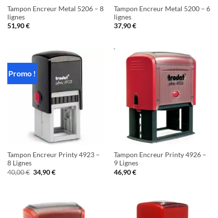
Tampon Encreur Metal 5206 – 8
Tampon Encreur Metal 5200 – 6
lignes
lignes
51,90
€
37,90
€
Promo !
Tampon Encreur Printy 4923 –
Tampon Encreur Printy 4926 –
8 Lignes
9 Lignes
Le
Le
40,00
€
34,90
€
46,90
€
prix
prix
initial
actuel
était :
est :
40,00 €.
34,90 €.