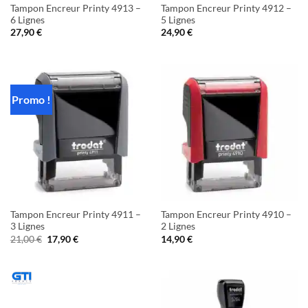
Tampon Encreur Printy 4913 –
Tampon Encreur Printy 4912 –
6 Lignes
5 Lignes
27,90
€
24,90
€
Promo !
Tampon Encreur Printy 4911 –
Tampon Encreur Printy 4910 –
3 Lignes
2 Lignes
Le
Le
21,00
€
17,90
€
14,90
€
prix
prix
initial
actuel
était :
est :
21,00 €.
17,90 €.