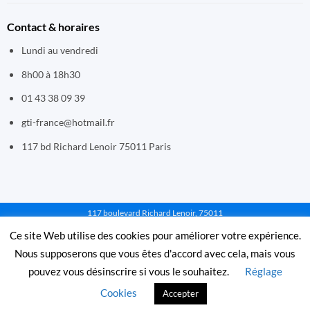
Contact & horaires
Lundi au vendredi
8h00 à 18h30
01 43 38 09 39
gti-france@hotmail.fr
117 bd Richard Lenoir 75011 Paris
117 boulevard Richard Lenoir, 75011
PARIS - Email : gti-france@hotmail.fr - Tél :
Ce site Web utilise des cookies pour améliorer votre expérience.
01 43 38 09 39 - Mentions légales et cgv
Nous supposerons que vous êtes d'accord avec cela, mais vous
pouvez vous désinscrire si vous le souhaitez.
Réglage
© 1995-2025 GTI France. Tous droits réservés. Paiements sécurisés
Cookies
Accepter
par La Banque Postale.