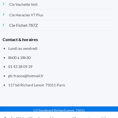
Cle Vachette Volt
Cle Heracles Y7 Plus
Cle Fichet 787Z
Contact & horaires
Lundi au vendredi
8h00 à 18h30
01 43 38 09 39
gti-france@hotmail.fr
117 bd Richard Lenoir 75011 Paris
117 boulevard Richard Lenoir, 75011
PARIS - Email : gti-france@hotmail.fr - Tél :