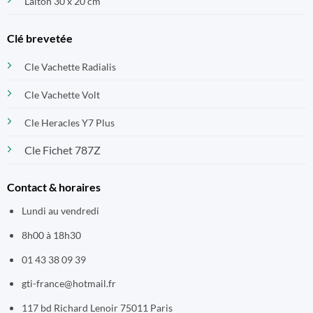
Laiton 30 x 20 cm
Clé brevetée
Cle Vachette Radialis
Cle Vachette Volt
Cle Heracles Y7 Plus
Cle Fichet 787Z
Contact & horaires
Lundi au vendredi
8h00 à 18h30
01 43 38 09 39
gti-france@hotmail.fr
117 bd Richard Lenoir 75011 Paris