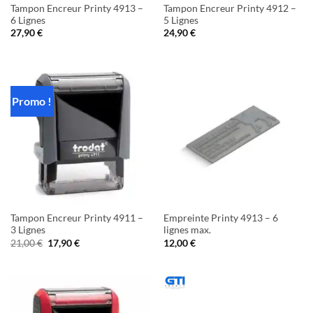
Tampon Encreur Printy 4913 –
Tampon Encreur Printy 4912 –
6 Lignes
5 Lignes
27,90
€
24,90
€
Promo !
Tampon Encreur Printy 4911 –
Empreinte Printy 4913 – 6
3 Lignes
lignes max.
Le
Le
21,00
€
17,90
€
12,00
€
prix
prix
initial
actuel
était :
est :
21,00 €.
17,90 €.