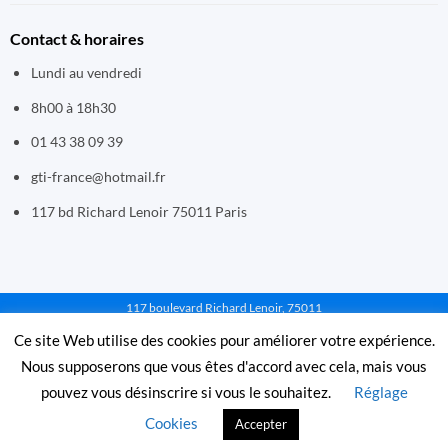
Contact & horaires
Lundi au vendredi
8h00 à 18h30
01 43 38 09 39
gti-france@hotmail.fr
117 bd Richard Lenoir 75011 Paris
117 boulevard Richard Lenoir, 75011
PARIS - Email : gti-france@hotmail.fr - Tél :
Ce site Web utilise des cookies pour améliorer votre expérience.
01 43 38 09 39 - Mentions légales et cgv
Nous supposerons que vous êtes d'accord avec cela, mais vous
pouvez vous désinscrire si vous le souhaitez.
Réglage
© 1995-2025 GTI France. Tous droits réservés. Paiements sécurisés
Cookies
Accepter
par La Banque Postale.