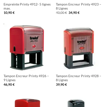
Empreinte Printy 4912- 5 lignes
Tampon Encreur Printy 4923 –
max.
8 Lignes
Le
Le
10,90
€
40,00
€
34,90
€
prix
prix
initial
actuel
était :
est :
40,00 €.
34,90 €.
Tampon Encreur Printy 4926 –
Tampon Encreur Printy 4928 –
9 Lignes
8 Lignes
46,90
€
39,90
€