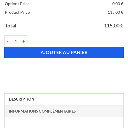
Options Price
0,00
€
Product Price
115,00
€
Total
115,00
€
quantité de Clé brevetée Vachette VMI
AJOUTER AU PANIER
DESCRIPTION
INFORMATIONS COMPLÉMENTAIRES