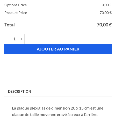
Options Price
0,00
€
Product Price
70,00
€
Total
70,00
€
quantité de Plexiglas 20 x 15 cm - 8 lignes
AJOUTER AU PANIER
DESCRIPTION
La plaque plexiglas de dimension 20 x 15 cm est une
plaque de taille moyenne gravé à creux à l’arrière,