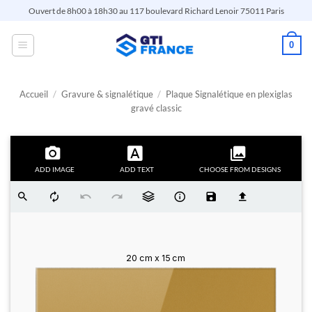
Passer
Ouvert de 8h00 à 18h30 au 117 boulevard Richard Lenoir 75011 Paris
au
contenu
0
Accueil
/
Gravure & signalétique
/
Plaque Signalétique en plexiglas
gravé classic
ADD IMAGE
ADD TEXT
CHOOSE FROM DESIGNS