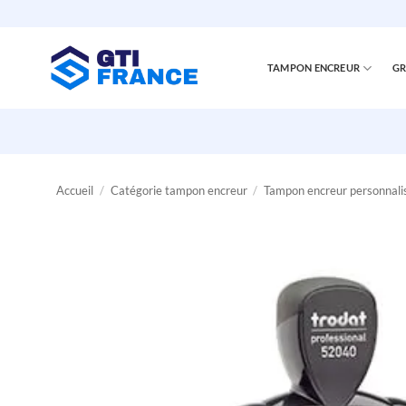
Passer
au
contenu
TAMPON ENCREUR
GR
Accueil
/
Catégorie tampon encreur
/
Tampon encreur personnali