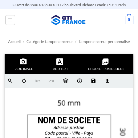
Passer
Ouvert de 8h00 à 18h30 au 117 boulevard Richard Lenoir 75011 Paris
au
contenu
0
Accueil
/
Catégorie tampon encreur
/
Tampon encreur personnalisé
ADD IMAGE
ADD TEXT
CHOOSE FROM DESIGNS