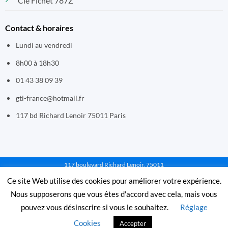
Cle Fichet 787Z
Contact & horaires
Lundi au vendredi
8h00 à 18h30
01 43 38 09 39
gti-france@hotmail.fr
117 bd Richard Lenoir 75011 Paris
117 boulevard Richard Lenoir, 75011
PARIS - Email : gti-france@hotmail.fr - Tél :
Ce site Web utilise des cookies pour améliorer votre expérience.
01 43 38 09 39 - Mentions légales et cgv
Nous supposerons que vous êtes d'accord avec cela, mais vous
pouvez vous désinscrire si vous le souhaitez.
Réglage
© 1995-2025 GTI France. Tous droits réservés. Paiements sécurisés
Cookies
Accepter
par La Banque Postale.