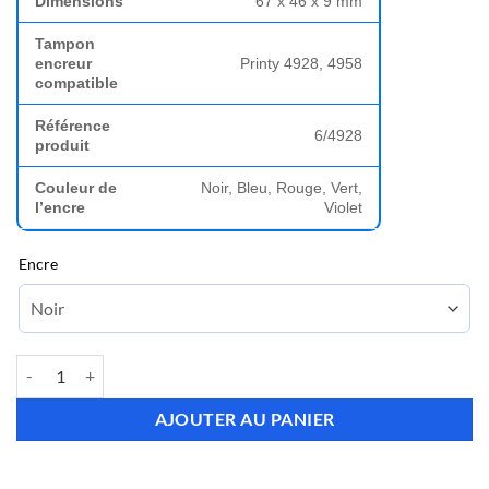
Dimensions
67 x 46 x 9 mm
Tampon
encreur
Printy 4928, 4958
compatible
Référence
6/4928
produit
Couleur de
Noir, Bleu, Rouge, Vert,
l’encre
Violet
Encre
quantité de Encre tampon Trodat Print 4928
AJOUTER AU PANIER